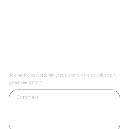
PREVIOUS POST
NEXT POST
GEEF EEN REACTIE
Je e-mailadres wordt niet gepubliceerd.
Vereiste velden zijn
gemarkeerd met
*