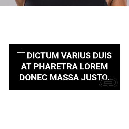
DICTUM VARIUS DUIS
AT PHARETRA LOREM
DONEC MASSA JUSTO.
,
,
,
mei 9, 2022
Bodybuilding
CrossFit
Equipment
Gym
Rutger van Geelen
There are many variations of passages of Lorem