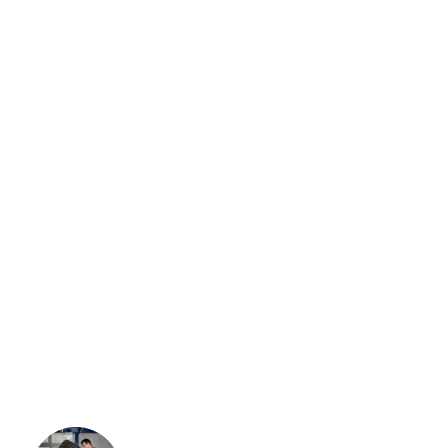
CrossFit
(11)
Equipment
(15)
Food & health
(4)
Gym
(21)
Nutrition
(2)
Pilates
(7)
Uncategorized
(1)
Yoga
(4)
RECENT POSTS