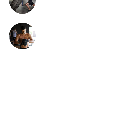
TOWER RUNS AND OTHERS
CLIMBING
mei 17, 2022
MUD & OBSTACLES RUNS
TAGS
Fitness
Gym
Sport
Success
Wild
Yoga