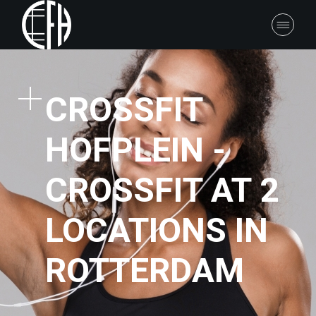
CROSSFIT
HOFPLEIN -
CROSSFIT AT 2
LOCATIONS IN
ROTTERDAM