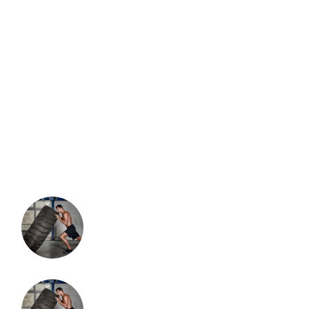
Nutrition
(2)
Pilates
(7)
Uncategorized
(1)
Yoga
(4)
RECENT POSTS
mei 17, 2022
MUD & OBSTACLE
mei 17, 2022