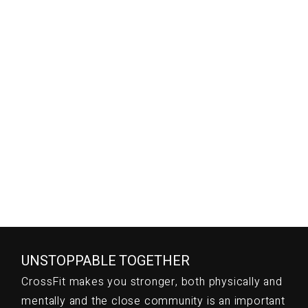
SOCIAL
UNSTOPPABLE TOGETHER
CrossFit makes you stronger, both physically and
mentally and the close community is an important