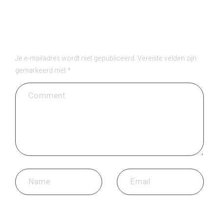
GEEF EEN REACTIE
Je e-mailadres wordt niet gepubliceerd.
Vereiste velden zijn
gemarkeerd met
*