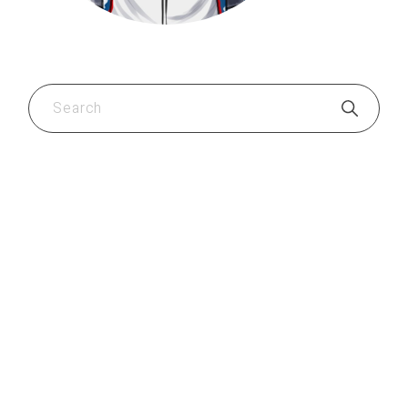
CATEGORIES
Bodybuilding
(10)
CrossFit
(11)
Equipment
(15)
Food & health
(4)
Gym
(21)